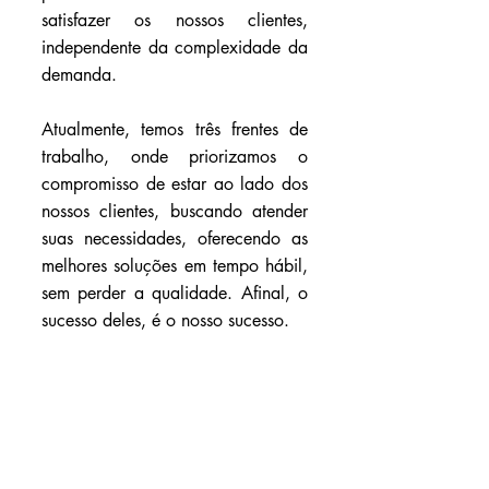
satisfazer os nossos clientes, 
independente da complexidade da 
demanda.
Atualmente, temos três frentes de 
trabalho, onde priorizamos o 
compromisso de estar ao lado dos 
nossos clientes, buscando atender 
suas necessidades, oferecendo as 
melhores soluções em tempo hábil, 
sem perder a qualidade. Afinal, o 
sucesso deles, é o nosso sucesso.
A nossa 
Linha UV Coating
 é 
voltada para revestimentos em 
embalagens plásticas, metálicas, 
entre outras necessidades dos 
clientes. A linha produtiva conta 